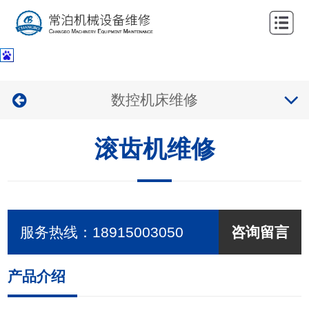
网
站
关
首
于
服
数控机床维修
页
我
务
公
们
滚齿机维修
项
司
新
目
业
闻
联
绩
中
系
服务热线：
18915003050
咨询留言
心
我
们
产品介绍