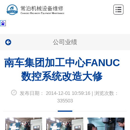
网
站
关
首
于
服
公司业绩
页
我
务
公
们
南车集团加工中心FANUC
项
司
新
目
业
数控系统改造大修
闻
联
绩
中
系
发布日期： 2014-12-01 10:59:16 | 浏览次数：
心
我
335503
们