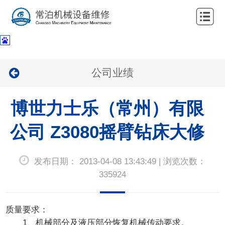
网
站
关
首
于
服
公司业绩
页
我
务
公
们
博世力士乐（常州）有限
项
司
新
目
业
公司 Z3080摇臂钻床大修
闻
联
绩
中
系
发布日期： 2013-04-08 13:43:49 | 浏览次数：
心
我
335924
们
质量要求：
1、机械部分及液压部分恢复机械传动要求。