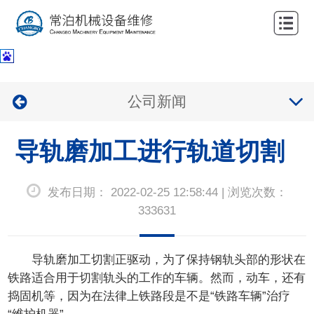
网
站
关
首
于
服
公司新闻
页
我
务
公
们
导轨磨加工进行轨道切割
项
司
新
目
业
闻
联
发布日期： 2022-02-25 12:58:44 | 浏览次数：
绩
中
系
333631
心
我
导轨磨加工切割正驱动，为了保持钢轨头部的形状在
们
铁路适合用于切割轨头的工作的车辆。然而，动车，还有
捣固机等，因为在法律上铁路段是不是“铁路车辆”治疗