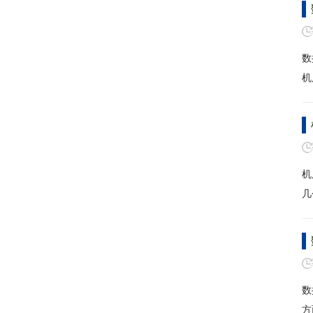
数
机
机
几
数
方