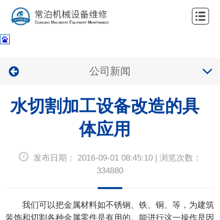
网
站
关
首
于
服
公司新闻
页
我
务
公
们
水切割加工设备改造的具
项
司
新
目
业
体应用
闻
联
绩
中
系
发布日期： 2016-09-01 08:45:10 | 浏览次数：
心
我
334880
们
我们可以把金属材料如不锈钢、铁、铜、等，为建筑
装饰和切割各种金属零件是有用的。能进行这一操作是因