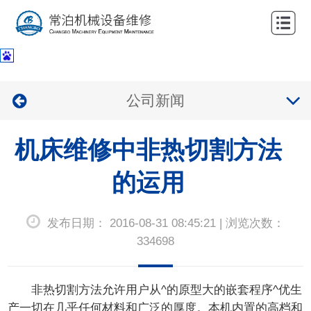
网
站
关
首
于
服
公司新闻
页
我
务
公
们
机床维修中非热切割方法
项
司
新
目
业
的运用
闻
联
绩
中
系
发布日期： 2016-08-31 08:45:21 | 浏览次数：
心
我
334698
们
非热切割方法允许用户从^的原型大的嵌套程序^优生
产一切在几乎任何材料和广泛的厚度。本机内置的高档和