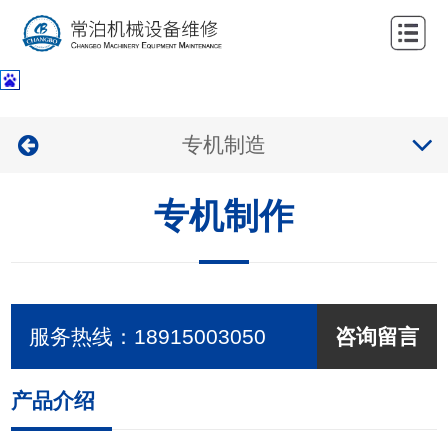
网
站
关
首
于
服
专机制造
页
我
务
公
们
专机制作
项
司
新
目
业
闻
联
绩
中
系
服务热线：
18915003050
咨询留言
心
我
们
产品介绍