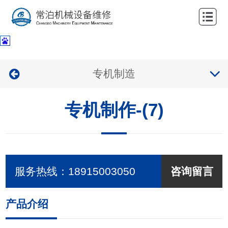
网
站
关
首
于
服
专机制造
页
我
务
公
们
专机制作-(7)
项
司
新
目
业
闻
联
绩
中
系
服务热线：
18915003050
咨询留言
心
我
们
产品介绍