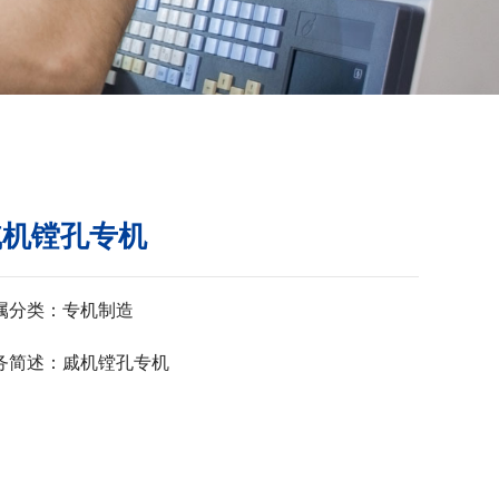
戚机镗孔专机
属分类：
专机制造
务简述：
戚机镗孔专机