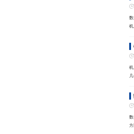
数
机
机
几
数
方