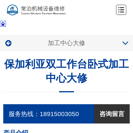
网
站
关
首
于
服
加工中心大修
页
我
务
公
们
保加利亚双工作台卧式加工
项
司
新
目
业
中心大修
闻
联
绩
中
系
心
我
服务热线：
18915003050
咨询留言
们
产品介绍