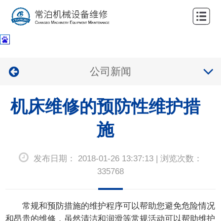
网
站
关
首
于
服
公司新闻
页
我
务
公
们
机床维修的预防性维护措
项
司
新
目
业
施
闻
联
绩
中
系
发布日期： 2018-01-26 13:37:13 | 浏览次数：
心
我
335768
们
常规和预防措施的维护程序可以帮助您避免危险情况
和昂贵的维修，虽然清洁和润滑等常规活动可以帮助维护