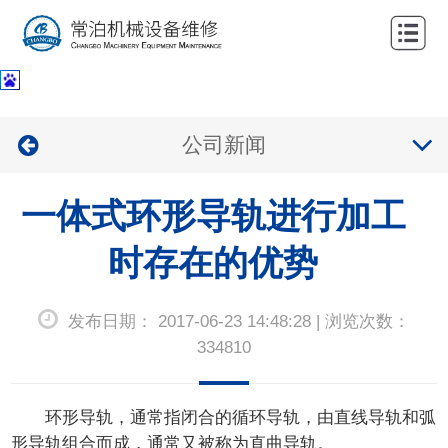
网
站
关
首
于
服
公司新闻
页
我
务
公
们
一体式环形导轨进行加工
项
司
新
目
业
时存在的优势
闻
联
绩
中
系
发布日期： 2017-06-23 14:48:28 | 浏览次数：
心
我
334810
们
环形导轨，通常指闭合的循环导轨，由直线导轨和弧
形导轨组合而成，通常又被称为直曲导轨。