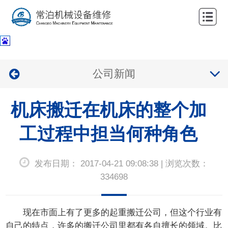
网
站
关
首
于
服
公司新闻
页
我
务
公
们
机床搬迁在机床的整个加
项
司
新
目
业
工过程中担当何种角色
闻
联
绩
中
系
发布日期： 2017-04-21 09:08:38 | 浏览次数：
心
我
334698
们
现在市面上有了更多的起重搬迁公司，但这个行业有
自己的特点，许多的搬迁公司里都有各自擅长的领域。比