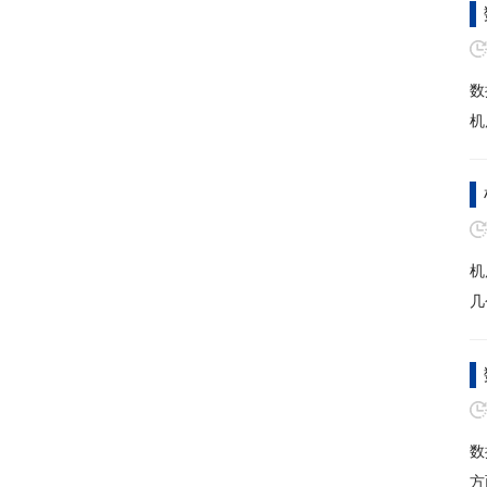
数
机
机
几
数
方