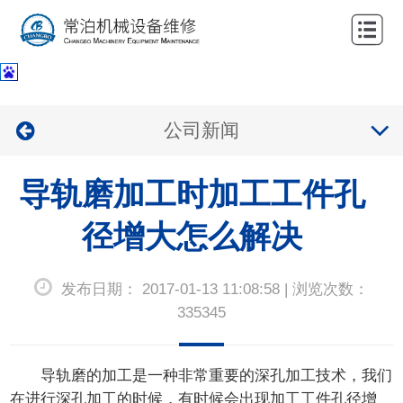
网
站
关
首
于
服
公司新闻
页
我
务
公
们
导轨磨加工时加工工件孔
项
司
新
目
业
径增大怎么解决
闻
联
绩
中
系
发布日期： 2017-01-13 11:08:58 | 浏览次数：
心
我
335345
们
导轨磨的加工是一种非常重要的深孔加工技术，我们
在进行深孔加工的时候，有时候会出现加工工件孔径增