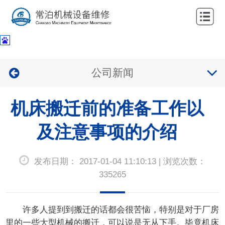
网
站
关
首
于
服
公司新闻
页
我
务
公
们
机床搬迁前的准备工作以
项
司
新
目
业
及注意事项的介绍
闻
联
绩
中
系
发布日期： 2017-01-04 11:10:13 | 浏览次数：
心
我
335265
们
许多人提到到搬迁的话都会很苦恼，特别是对于厂房
里的一些大型机械的搬迁，可以说是无从下手。毕竟机床