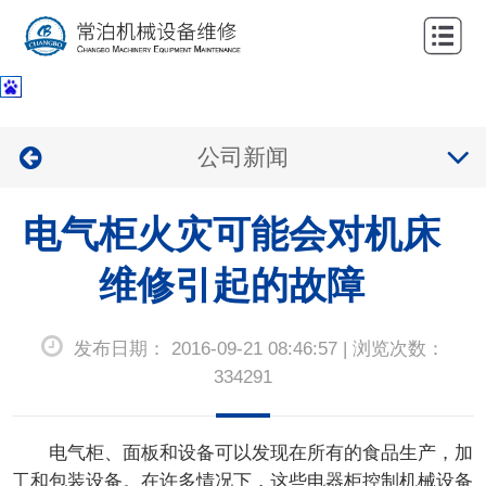
网
站
关
首
于
服
公司新闻
页
我
务
公
们
电气柜火灾可能会对机床
项
司
新
目
业
维修引起的故障
闻
联
绩
中
系
发布日期： 2016-09-21 08:46:57 | 浏览次数：
心
我
334291
们
电气柜、面板和设备可以发现在所有的食品生产，加
工和包装设备。在许多情况下，这些电器柜控制机械设备