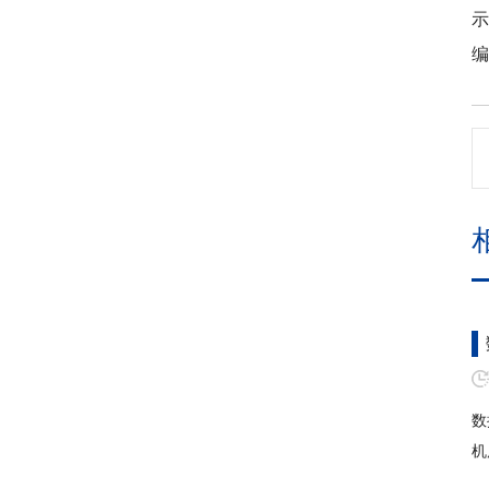
示
编
数
机