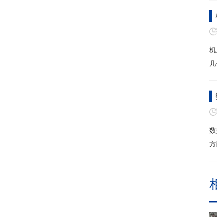
机
几
数
方